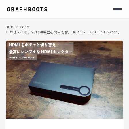
GRAPHBOOTS
HOME
HOME
>
Mono
>
物理スイッチでHDMI機器を簡単切替。UGREEN「3×1 HDMI Switch」
PRODUCT
GenNavi
CATEGORY
Photograph
Mono
Life
About
Contact